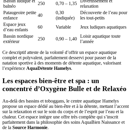
Bassin ludique et
Divertissement et
250
0,70 – 1,35
balnéo
relaxation
Pataugeoire petite
0,30
Découverte de l’eau pour
40
enfance
(indiquée)
les tout-petits
Espace jeux
60
Variable
Jeux ludiques aquatiques
d’eau enfants
Bassin nordique
Loisir aquatique toute
250
0,90 – 1,40
extérieur
l’année
Ce descriptif atteste de la volonté d’offrir un espace aquatique
complet et polyvalent, parfaitement desservi pour passer de la
natation sportive à des moments de détente aquatique, valorisant
l’expérience
AquaDétente Hamelys
.
Les espaces bien-être et spa : un
concentré d’Oxygène Bulle et de Relaxéo
Au-delà des bassins et toboggans, le centre aquatique Hamelys
propose un espace dédié au bien-être et à la détente, mettant l’accent
sur la relaxation et sur le soin du corps et de l’esprit par l’eau et la
chaleur. Cet espace intègre une offre très complète qui s’inscrit
parfaitement dans la philosophie des soins AquaBien Naissance et
de la
Source Harmonie
.