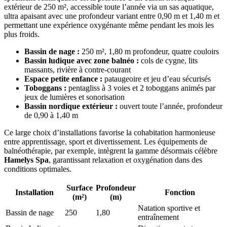
extérieur de 250 m², accessible toute l’année via un sas aquatique,
ultra apaisant avec une profondeur variant entre 0,90 m et 1,40 m et
permettant une expérience oxygénante même pendant les mois les
plus froids.
Bassin de nage :
250 m², 1,80 m profondeur, quatre couloirs
Bassin ludique avec zone balnéo :
cols de cygne, lits
massants, rivière à contre-courant
Espace petite enfance :
pataugeoire et jeu d’eau sécurisés
Toboggans :
pentagliss à 3 voies et 2 toboggans animés par
jeux de lumières et sonorisation
Bassin nordique extérieur :
ouvert toute l’année, profondeur
de 0,90 à 1,40 m
Ce large choix d’installations favorise la cohabitation harmonieuse
entre apprentissage, sport et divertissement. Les équipements de
balnéothérapie, par exemple, intègrent la gamme désormais célèbre
Hamelys Spa
, garantissant relaxation et oxygénation dans des
conditions optimales.
Surface
Profondeur
Installation
Fonction
(m²)
(m)
Natation sportive et
Bassin de nage
250
1,80
entraînement