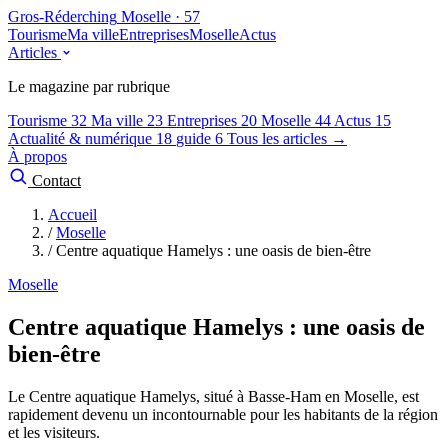
Gros-Réderching
Moselle · 57
Tourisme
Ma ville
Entreprises
Moselle
Actus
Articles
Le magazine par rubrique
Tourisme
32
Ma ville
23
Entreprises
20
Moselle
44
Actus
15
Actualité & numérique
18
guide
6
Tous les articles →
À propos
Contact
Accueil
/
Moselle
/
Centre aquatique Hamelys : une oasis de bien-être
Moselle
Centre aquatique Hamelys : une oasis de
bien-être
Le Centre aquatique Hamelys, situé à Basse-Ham en Moselle, est
rapidement devenu un incontournable pour les habitants de la région
et les visiteurs.