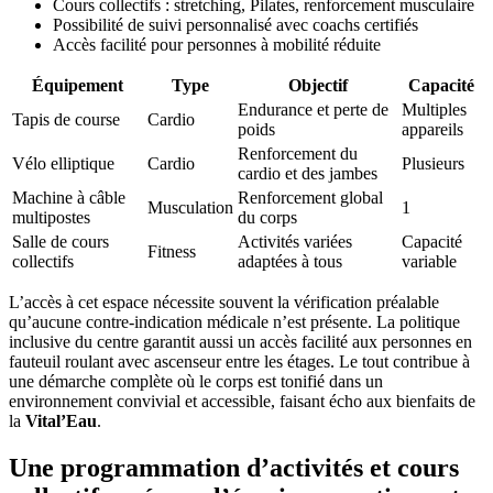
Cours collectifs : stretching, Pilates, renforcement musculaire
Possibilité de suivi personnalisé avec coachs certifiés
Accès facilité pour personnes à mobilité réduite
Équipement
Type
Objectif
Capacité
Endurance et perte de
Multiples
Tapis de course
Cardio
poids
appareils
Renforcement du
Vélo elliptique
Cardio
Plusieurs
cardio et des jambes
Machine à câble
Renforcement global
Musculation
1
multipostes
du corps
Salle de cours
Activités variées
Capacité
Fitness
collectifs
adaptées à tous
variable
L’accès à cet espace nécessite souvent la vérification préalable
qu’aucune contre-indication médicale n’est présente. La politique
inclusive du centre garantit aussi un accès facilité aux personnes en
fauteuil roulant avec ascenseur entre les étages. Le tout contribue à
une démarche complète où le corps est tonifié dans un
environnement convivial et accessible, faisant écho aux bienfaits de
la
Vital’Eau
.
Une programmation d’activités et cours