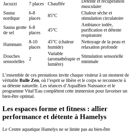
Détente et récupération
Jacuzzi
7 places
Chauffée
musculaire
Sauna
6-8
Chaleur sèche et
85°C
nordique
places
stimulation circulatoire
Ambiance iodée,
Sauna grotte
6-8
45°C
purification et détente
de sel
places
respiratoire
8-10
45°C (chaleur
Nettoyage de la peau et
Hammam
places
humide)
relaxation profonde
Variable
Douches
Stimulation sensorielle
2
(aromathérapie et
sensorielles
minimale
lumière)
L’ensemble de ces prestations invite chaque visiteur à un moment de
véritable
Bulle Zen
, où l’esprit se libère et le corps se reconnecte à
sa détente naturelle. Les séances d’AquaBien Naissance et le
programme Vital’Eau complètent cette immersion pour favoriser un
bien-être optimal.
Les espaces forme et fitness : allier
performance et détente à Hamelys
Le Centre aquatique Hamelys ne se limite pas au bien-être