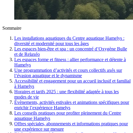
Sommaire
Les installations aquatiques du Centre aquatique Hamelys :
diversité et modernité pour tous les âges
Les espaces bien-être et spa : un concentré d’Oxygène Bulle
et de Relaxéo
Les espaces forme et fitness : allier performance et détente à
Hamelys
Une programmation d’activités et cours collectifs axés sur
l’évasion aquatique et le dynamisme
Accessibilité et engagement pour un accueil inclusif et familial
à Hamelys
Horaires et tarifs 2025 : une flexibilité adaptée à tous les
modes de vie
Évènements, activités estivales et animations spécifiques pour
enrichir l’expérience Hamelys
Les conseils pratiques pour profiter pleinement du Centre
aquatique Hamelys
Offres spéciales, abonnements et informations pratiques pour
une expérience sur mesure