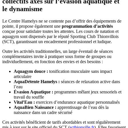
collectifs axés sur l’évasion aquatique et
le dynamisme
Le Centre Hamelys ne se contente pas d’offrir des équipements de
pointe, il propose également une
programmation d’activités
conçue pour satisfaire toutes les attentes. Les cours de natation et
aquagym sont dispensés par le réputé Sporting Club Thionvillois
(SCT), garantissant un encadrement professionnel et ludique.
Outre les activités traditionnelles, un large éventail de séances
complémentaires invite à pratiquer sous forme de groupes ou
individuellement, en fonction des envies et des besoins :
Aquagym douce :
tonification musculaire sans impact
articulaire
AquaDétente Hamelys :
séances de relaxation active dans
l’eau
Évasion Aquatique :
programmes mêlant jeux sensoriels et
travail du souffle
Vital’Eau :
exercices d’endurance aquatique personnalisés
AquaBien Naissance :
apprentissage de l’eau dès la
naissance dans un cadre sécurisé
Ces activités bénéficient de tarifs abordables et sont régulièrement
mis à jour sur le site officiel du SCT (
scthionville.fr
). Elles favorisent