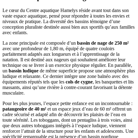
Le cœur du Centre aquatique Hamelys réside avant tout dans son
vaste espace aquatique, pensé pour répondre à toutes les envies et
niveaux de pratique. La diversité des bassins témoigne d’une
conception pluraliste destinée aussi bien aux sportifs qu’aux familles
avec enfants.
La zone principale est composée d’un
bassin de nage de 250 m²
avec une profondeur de 1,80 m, équipé de quatre couloirs
parfaitement adaptés aux longueurs et à l’apprentissage de la
natation. Il est destiné aux nageurs qui souhaitent améliorer leur
technique ou se livrer à un exercice physique régulier. En parallèle,
un
bassin ludique
de même superficie propose une atmosphère plus
ludique et relaxante. Ce dernier intègre une zone balnéo avec des
équipements réputés tels que les
cols de cygne
, les banquettes et lits
massants, ainsi qu’une rivière à contre-courant favorisant la détente
musculaire.
Pour les plus jeunes, l’espace petite enfance est un incontournable :
pataugeoire de 40 m²
et un espace jeux d’eau de 60 m² offrent un
cadre sécurisé et adapté afin de découvrir les plaisirs de l’eau en
toute sérénité. Les toboggans, dont un pentagliss à trois voies, ainsi
que deux autres toboggans intégrés à l’espace ludique, viennent
renforcer l’attrait de la structure pour les enfants et adolescents. Une
spécificité remarquable est la présence d’un bassin nordique