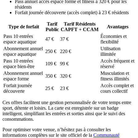
Pass annuel accès espace forme et fitness à 320 € pour les
résidents
Forfait journée découverte (accès complet) à 23 € résidents
Tarif
Tarif Résidents
Type de forfait
Avantages
Public
CAPFT + CCAM
Pass 10 entrées
Économies et
47 €
37 €
espace aquatique
flexibilité
Abonnement annuel
Utilisation
250 €
220 €
espace aquatique
illimitée
Pass 10 entrées
Accès fréquent et
109 €
99 €
espace bien-être
réservé
Abonnement annuel
Musculation et
350 €
320 €
espace forme
fitness illimités
Forfait journée
Accès complet et
25 €
23 €
découverte
cours collectif
Ces offres facilitent une gestion personnalisée de votre temps entre
sport, détente et loisirs. La carte est enregistrée sur un badge
intelligent, simplifiant les entrées et sorties ainsi que le suivi des
consommations.
Pour optimiser votre venue, n’hésitez pas à consulter les
informations complètes sur le site officiel de la
Communauté