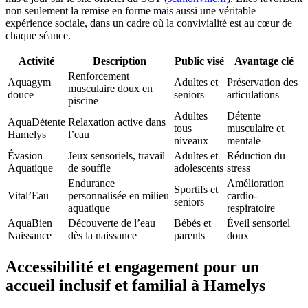
non seulement la remise en forme mais aussi une véritable
expérience sociale, dans un cadre où la convivialité est au cœur de
chaque séance.
Activité
Description
Public visé
Avantage clé
Renforcement
Aquagym
Adultes et
Préservation des
musculaire doux en
douce
seniors
articulations
piscine
Adultes
Détente
AquaDétente
Relaxation active dans
tous
musculaire et
Hamelys
l’eau
niveaux
mentale
Évasion
Jeux sensoriels, travail
Adultes et
Réduction du
Aquatique
de souffle
adolescents
stress
Endurance
Amélioration
Sportifs et
Vital’Eau
personnalisée en milieu
cardio-
seniors
aquatique
respiratoire
AquaBien
Découverte de l’eau
Bébés et
Éveil sensoriel
Naissance
dès la naissance
parents
doux
Accessibilité et engagement pour un
accueil inclusif et familial à Hamelys