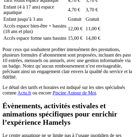
Tarif réduit espace aquatique
4,70 €
3,70 €
Enfant (4 à 17 ans) espace
4,70 €
3,70 €
aquatique
Enfant jusqu’à 3 ans
Gratuit
Gratuit
Accès espace bien-être + bassins
12,00 €
11,00 €
(18 ans et plus)
Accès espace forme sans bassins
15,00 €
14,00 €
Pour ceux qui souhaitent profiter intensément des prestations,
plusieurs formules d’abonnement sont proposées, incluant des pass
10 entrées, mensuels ou annuels, avec une gestion informatisée via
un badge. Notez qu’aucun remboursement n’est envisageable,
précisant ainsi un engagement clair envers la qualité du service et la
fidélité.
Le détail des tarifs et horaires est indiqué sur les sites spécialisés
comme
Actu.fr
ou encore
Piscine Autour de Moi
.
Évènements, activités estivales et
animations spécifiques pour enrichir
l’expérience Hamelys
Le centre aquatique ne se limite pas à l’usage quotidien de ses