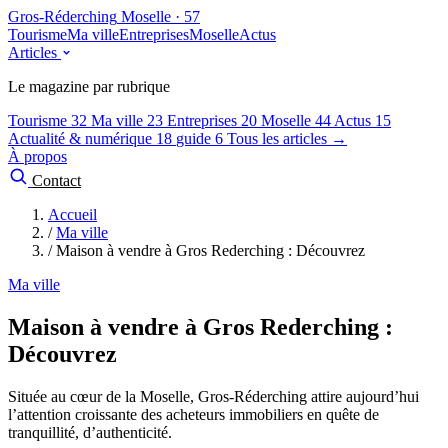
Gros-Réderching
Moselle · 57
Tourisme
Ma ville
Entreprises
Moselle
Actus
Articles
Le magazine par rubrique
Tourisme
32
Ma ville
23
Entreprises
20
Moselle
44
Actus
15
Actualité & numérique
18
guide
6
Tous les articles →
À propos
Contact
Accueil
/
Ma ville
/
Maison à vendre à Gros Rederching : Découvrez
Ma ville
Maison à vendre à Gros Rederching :
Découvrez
Située au cœur de la Moselle, Gros-Réderching attire aujourd’hui
l’attention croissante des acheteurs immobiliers en quête de
tranquillité, d’authenticité.