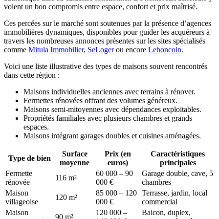
voient un bon compromis entre espace, confort et prix maîtrisé.
Ces percées sur le marché sont soutenues par la présence d’agences
immobilières dynamiques, disponibles pour guider les acquéreurs à
travers les nombreuses annonces présentes sur les sites spécialisés
comme
Mitula Immobilier
,
SeLoger
ou encore
Leboncoin
.
Voici une liste illustrative des types de maisons souvent rencontrés
dans cette région :
Maisons individuelles anciennes avec terrains à rénover.
Fermettes rénovées offrant des volumes généreux.
Maisons semi-mitoyennes avec dépendances exploitables.
Propriétés familiales avec plusieurs chambres et grands
espaces.
Maisons intégrant garages doubles et cuisines aménagées.
Surface
Prix (en
Caractéristiques
Type de bien
moyenne
euros)
principales
Fermette
60 000 – 90
Garage double, cave, 5
116 m²
rénovée
000 €
chambres
Maison
85 000 – 120
Terrasse, jardin, local
120 m²
villageoise
000 €
commercial
Maison
120 000 –
Balcon, duplex,
90 m²