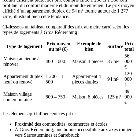
profitant du confort moderne et du moindre entretien. Le prix moyen
affiché d’un appartement duplex de 94 m² tourne autour de 1 277
€/m², illustrant bien cette tendance.
Ci-dessous un tableau comparatif des prix au mètre carré selon les
types de logements à Gros-Réderching :
Prix moyen
Exemple de
Prix
Type de logement
Surface
au m² (€)
bien
total
56
Maison ancienne à
400 – 600
Maison 3 pièces
85 m²
000
rénover
€
120
Appartement duplex
1 200 – 1
Appartement 4
94 m²
000
neuf ou rénové
500
pièces duplex
€
89
Maison village
600 – 750
Maison 6 pièces
125 m²
000
contemporaine
€
Les éléments qui influencent ces prix :
Proximité des commodités, commerces et écoles
À Gros-Réderching, une bonne accessibilité aux axes routiers
vers Sarreguemines et Sarrebruck