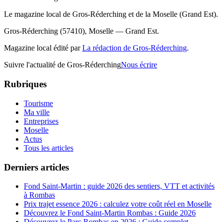
Le magazine local de Gros-Réderching et de la Moselle (Grand Est).
Gros-Réderching (57410), Moselle — Grand Est.
Magazine local édité par
La rédaction de Gros-Réderching
.
Suivre l'actualité de Gros-Réderching
Nous écrire
Rubriques
Tourisme
Ma ville
Entreprises
Moselle
Actus
Tous les articles
Derniers articles
Fond Saint-Martin : guide 2026 des sentiers, VTT et activités
à Rombas
Prix trajet essence 2026 : calculez votre coût réel en Moselle
Découvrez le Fond Saint-Martin Rombas : Guide 2026
Découvrez le Parc Rombas en 2026 : Guide complet