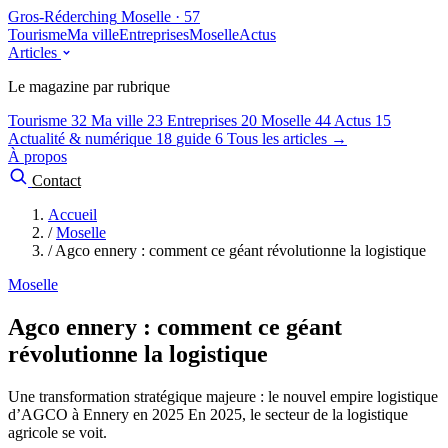
Gros-Réderching
Moselle · 57
Tourisme
Ma ville
Entreprises
Moselle
Actus
Articles
Le magazine par rubrique
Tourisme
32
Ma ville
23
Entreprises
20
Moselle
44
Actus
15
Actualité & numérique
18
guide
6
Tous les articles →
À propos
Contact
Accueil
/
Moselle
/
Agco ennery : comment ce géant révolutionne la logistique
Moselle
Agco ennery : comment ce géant
révolutionne la logistique
Une transformation stratégique majeure : le nouvel empire logistique
d’AGCO à Ennery en 2025 En 2025, le secteur de la logistique
agricole se voit.