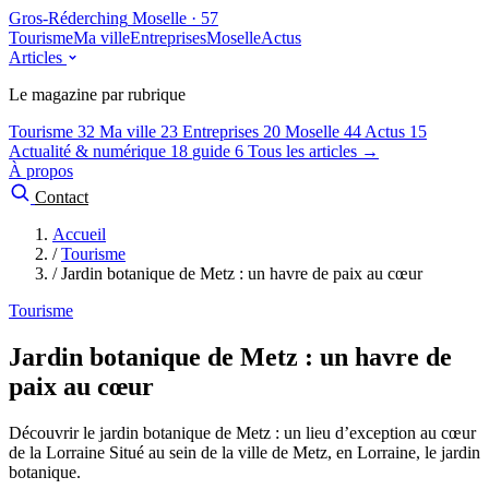
Gros-Réderching
Moselle · 57
Tourisme
Ma ville
Entreprises
Moselle
Actus
Articles
Le magazine par rubrique
Tourisme
32
Ma ville
23
Entreprises
20
Moselle
44
Actus
15
Actualité & numérique
18
guide
6
Tous les articles →
À propos
Contact
Accueil
/
Tourisme
/
Jardin botanique de Metz : un havre de paix au cœur
Tourisme
Jardin botanique de Metz : un havre de
paix au cœur
Découvrir le jardin botanique de Metz : un lieu d’exception au cœur
de la Lorraine Situé au sein de la ville de Metz, en Lorraine, le jardin
botanique.