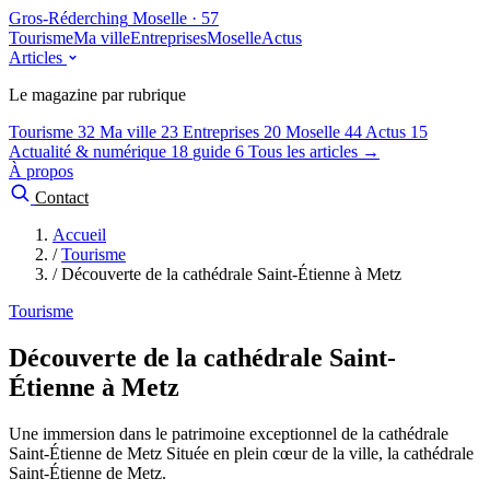
Gros-Réderching
Moselle · 57
Tourisme
Ma ville
Entreprises
Moselle
Actus
Articles
Le magazine par rubrique
Tourisme
32
Ma ville
23
Entreprises
20
Moselle
44
Actus
15
Actualité & numérique
18
guide
6
Tous les articles →
À propos
Contact
Accueil
/
Tourisme
/
Découverte de la cathédrale Saint-Étienne à Metz
Tourisme
Découverte de la cathédrale Saint-
Étienne à Metz
Une immersion dans le patrimoine exceptionnel de la cathédrale
Saint-Étienne de Metz Située en plein cœur de la ville, la cathédrale
Saint-Étienne de Metz.