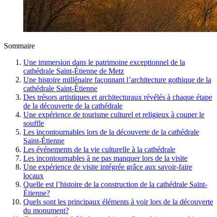
Sommaire
Une immersion dans le patrimoine exceptionnel de la
cathédrale Saint-Étienne de Metz
Une histoire millénaire façonnant l’architecture gothique de la
cathédrale Saint-Étienne
Des trésors artistiques et architecturaux révélés à chaque étape
de la découverte de la cathédrale
Une expérience de tourisme culturel et religieux à couper le
souffle
Les incontournables lors de la découverte de la cathédrale
Saint-Étienne
Les événements de la vie culturelle à la cathédrale
Les incontournables à ne pas manquer lors de la visite
Une expérience de visite intégrée grâce aux savoir-faire
locaux
Quelle est l’histoire de la construction de la cathédrale Saint-
Étienne?
Quels sont les principaux éléments à voir lors de la découverte
du monument?