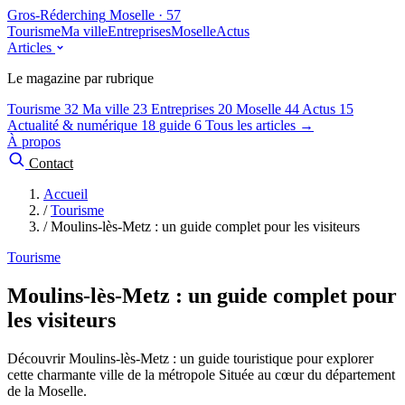
Gros-Réderching
Moselle · 57
Tourisme
Ma ville
Entreprises
Moselle
Actus
Articles
Le magazine par rubrique
Tourisme
32
Ma ville
23
Entreprises
20
Moselle
44
Actus
15
Actualité & numérique
18
guide
6
Tous les articles →
À propos
Contact
Accueil
/
Tourisme
/
Moulins-lès-Metz : un guide complet pour les visiteurs
Tourisme
Moulins-lès-Metz : un guide complet pour
les visiteurs
Découvrir Moulins-lès-Metz : un guide touristique pour explorer
cette charmante ville de la métropole Située au cœur du département
de la Moselle.