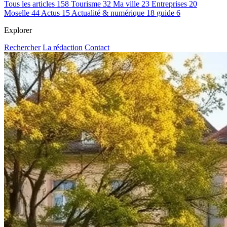
Tous les articles
158
Tourisme
32
Ma ville
23
Entreprises
20
Moselle
44
Actus
15
Actualité & numérique
18
guide
6
Explorer
Rechercher
La rédaction
Contact