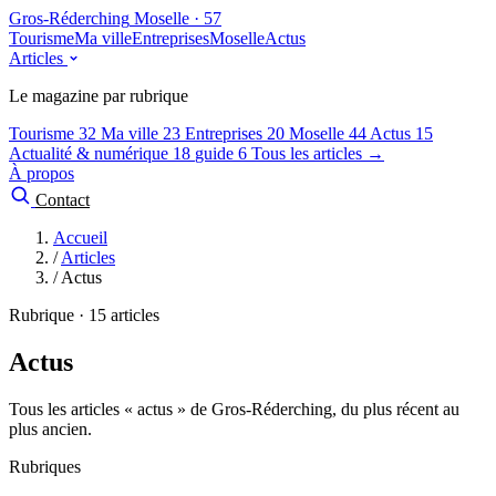
Gros-Réderching
Moselle · 57
Tourisme
Ma ville
Entreprises
Moselle
Actus
Articles
Le magazine par rubrique
Tourisme
32
Ma ville
23
Entreprises
20
Moselle
44
Actus
15
Actualité & numérique
18
guide
6
Tous les articles →
À propos
Contact
Accueil
/
Articles
/
Actus
Rubrique · 15 articles
Actus
Tous les articles « actus » de Gros-Réderching, du plus récent au
plus ancien.
Rubriques