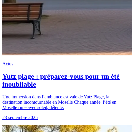
Actus
Yutz plage : préparez-vous pour un été
inoubliable
Une immersion dans l’ambiance estivale de Yutz Plage, la
destination incontournable en Moselle Chaque année, l’été en
Moselle rime avec soleil, détente.
23 septembre 2025