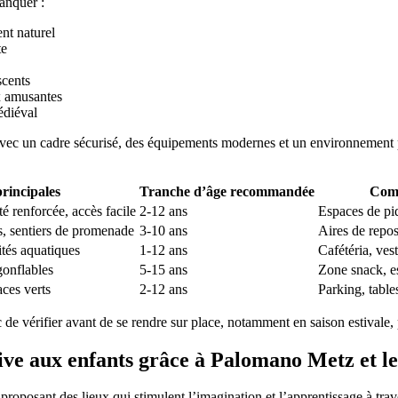
manquer :
nt naturel
te
scents
ux amusantes
édiéval
, avec un cadre sécurisé, des équipements modernes et un environnement p
principales
Tranche d’âge recommandée
Comm
té renforcée, accès facile
2-12 ans
Espaces de piq
s, sentiers de promenade
3-10 ans
Aires de repos
ités aquatiques
1-12 ans
Cafétéria, vest
gonflables
5-15 ans
Zone snack, 
ces verts
2-12 ans
Parking, table
c de vérifier avant de se rendre sur place, notamment en saison estivale, 
ve aux enfants grâce à Palomano Metz et les 
proposant des lieux qui stimulent l’imagination et l’apprentissage à trav