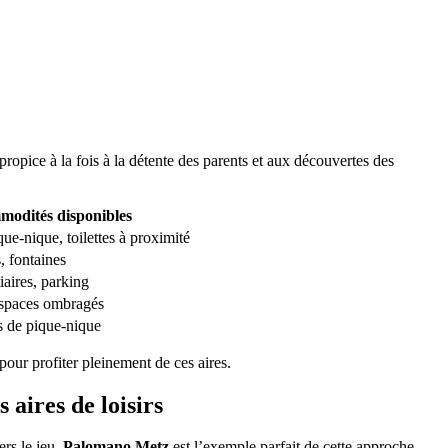
ropice à la fois à la détente des parents et aux découvertes des
odités disponibles
ue-nique, toilettes à proximité
, fontaines
iaires, parking
espaces ombragés
s de pique-nique
pour profiter pleinement de ces aires.
aires de loisirs
ers le jeu.
Palomano Metz
est l’exemple parfait de cette approche