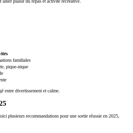
llier plaisir du repas et activité récréative.
ités
ations familiales
te, pique-nique
de
ente
agé entre divertissement et calme.
025
Voici plusieurs recommandations pour une sortie réussie en 2025,