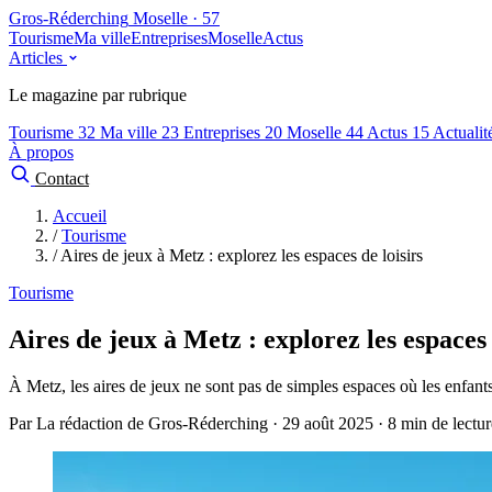
Gros-Réderching
Moselle · 57
Tourisme
Ma ville
Entreprises
Moselle
Actus
Articles
Le magazine par rubrique
Tourisme
32
Ma ville
23
Entreprises
20
Moselle
44
Actus
15
Actuali
À propos
Contact
Accueil
/
Tourisme
/
Aires de jeux à Metz : explorez les espaces de loisirs
Tourisme
Aires de jeux à Metz : explorez les espaces 
À Metz, les aires de jeux ne sont pas de simples espaces où les enfants
Par La rédaction de Gros-Réderching · 29 août 2025 · 8 min de lectur