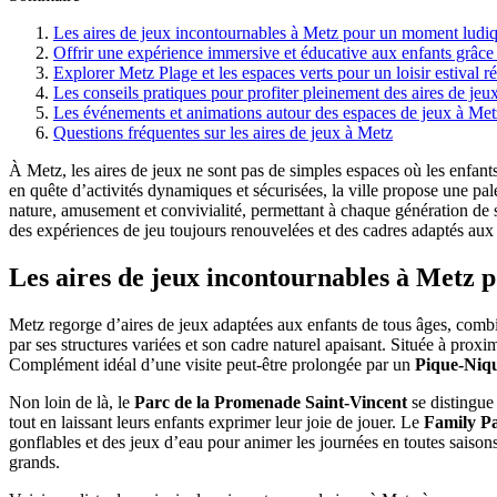
Les aires de jeux incontournables à Metz pour un moment ludiq
Offrir une expérience immersive et éducative aux enfants grâce 
Explorer Metz Plage et les espaces verts pour un loisir estival ré
Les conseils pratiques pour profiter pleinement des aires de jeu
Les événements et animations autour des espaces de jeux à Me
Questions fréquentes sur les aires de jeux à Metz
À Metz, les aires de jeux ne sont pas de simples espaces où les enfants 
en quête d’activités dynamiques et sécurisées, la ville propose une pal
nature, amusement et convivialité, permettant à chaque génération de 
des expériences de jeu toujours renouvelées et des cadres adaptés aux
Les aires de jeux incontournables à Metz 
Metz regorge d’aires de jeux adaptées aux enfants de tous âges, combin
par ses structures variées et son cadre naturel apaisant. Située à proxi
Complément idéal d’une visite peut-être prolongée par un
Pique-Niq
Non loin de là, le
Parc de la Promenade Saint-Vincent
se distingue 
tout en laissant leurs enfants exprimer leur joie de jouer. Le
Family P
gonflables et des jeux d’eau pour animer les journées en toutes saisons
grands.