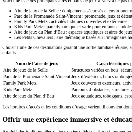
Voici une liste des principales aires et parcs de jeux à Metz à ne pas 
Aire de jeux de la Seille : équipements sécurisés et environneme
Parc de la Promenade Saint-Vincent : promenade, jeux et déten
Family Park Metz : activités ludiques couvertes et extérieures
Kids Parc Metz : parc dynamique et varié pour enfants et adole
Aire de jeux du Plan d’Eau : espaces aquatiques et aires de je
Les Petits Chevaliers : aire thématique basée sur l’imaginaire m
Choisir l’une de ces destinations garantit une sortie familiale réussie
enfants.
Nom de l’aire de jeux
Caractéristiques 
Aire de jeux de la Seille
Structures variées en bois, sécuri
Parc de la Promenade Saint-Vincent
Jeux d’extérieur, bancs ombragé
Family Park Metz
Jeux couverts et extérieurs, activ
Kids Parc Metz
Parcours d’obstacles, structures 
Aire de jeux du Plan d’Eau
Jeux aquatiques, toboggans, espa
Les horaires d’accès et les conditions d’usage varient, il convient don
Offrir une expérience immersive et éducati
Au-delà des traditionnelles plaines de jeux, Metz sait aussi innover en 