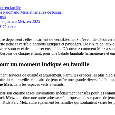
ue en famille
à Palomano Metz et les aires de loisirs
ussi
x et parcs à Metz en 2025
tz en 2025
se dépensent : elles incarnent de véritables lieux d’éveil, de découverte 
ette riche et variée d’endroits ludiques et paysagers. De l’Aire de jeux 
se ressourcer et de s’amuser ensemble. Découvrez comment Metz a su met
 besoins de chaque enfant, pour une balade familiale harmonieuse et enr
pour un moment ludique en famille
ant services de qualité et amusement. Parmi les espaces les plus plébis
mité du centre-ville, cette aire de jeux offre une grande diversité d’équi
ue Metz
dans les espaces verts attenants.
par son charme et ses installations spécialement pensées pour les enfants
ark Metz
constitue une autre adresse clé, proposant des espaces de jeu
. Kids Parc Metz attire également les familles qui souhaitent varier les 