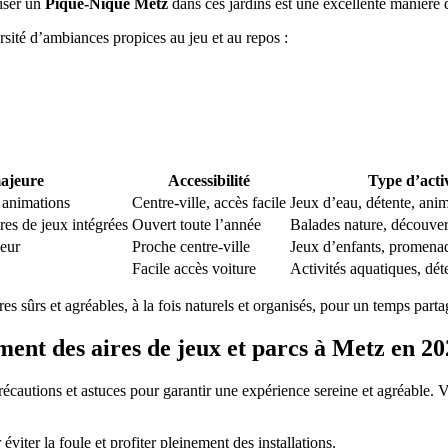
niser un
Pique-Nique Metz
dans ces jardins est une excellente manière d’a
sité d’ambiances propices au jeu et au repos :
majeure
Accessibilité
Type d’activ
 animations
Centre-ville, accès facile
Jeux d’eau, détente, anim
res de jeux intégrées
Ouvert toute l’année
Balades nature, découver
ieur
Proche centre-ville
Jeux d’enfants, promena
Facile accès voiture
Activités aquatiques, dét
es sûrs et agréables, à la fois naturels et organisés, pour un temps part
ment des aires de jeux et parcs à Metz en 2
cautions et astuces pour garantir une expérience sereine et agréable. 
viter la foule et profiter pleinement des installations.