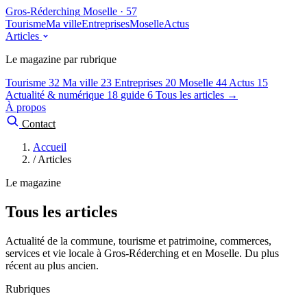
Gros-Réderching
Moselle · 57
Tourisme
Ma ville
Entreprises
Moselle
Actus
Articles
Le magazine par rubrique
Tourisme
32
Ma ville
23
Entreprises
20
Moselle
44
Actus
15
Actualité & numérique
18
guide
6
Tous les articles →
À propos
Contact
Accueil
/
Articles
Le magazine
Tous les articles
Actualité de la commune, tourisme et patrimoine, commerces,
services et vie locale à Gros-Réderching et en Moselle. Du plus
récent au plus ancien.
Rubriques