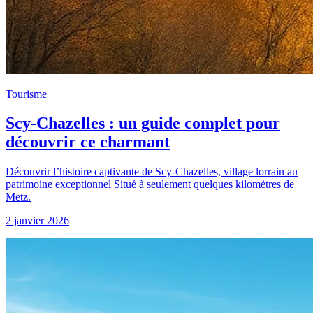
Tourisme
Scy-Chazelles : un guide complet pour
découvrir ce charmant
Découvrir l’histoire captivante de Scy-Chazelles, village lorrain au
patrimoine exceptionnel Situé à seulement quelques kilomètres de
Metz.
2 janvier 2026