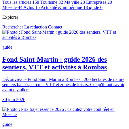
Tous les articles
158
Tourisme
32
Ma ville
23
Entreprises
20
Moselle
44
Actus
15
Actualité & numérique
18
guide
6
Explorer
Rechercher
La rédaction
Contact
guide
Fond Saint-Martin : guide 2026 des
sentiers, VTT et activités à Rombas
Découvrez le Fond Saint-Martin à Rombas : 200 hectares de nature,
sentiers balisés, circuits VTT et zones de loisirs. Ce qu'il faut savoir
avant d'y aller.
30 juin 2026
guide