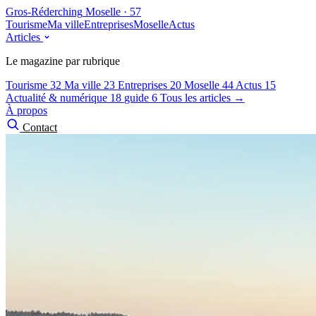
Gros-Réderching
Moselle · 57
Tourisme
Ma ville
Entreprises
Moselle
Actus
Articles
Le magazine par rubrique
Tourisme
32
Ma ville
23
Entreprises
20
Moselle
44
Actus
15
Actualité & numérique
18
guide
6
Tous les articles →
À propos
Contact