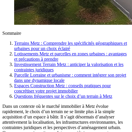
Sommaire
Terrains Metz : Comprendre les spécificités géographiques et
urbaines pour un choix éclairé
Lotissements Metz et parcelles en zones urbaines : avantages
et précautions à prendre
Investissement Terrain Metz : anticiper la valorisation et les
contraintes juridiques
Parcelle Lorraine et urbanisme : comment intégrer son projet
dans une dynamique locale
Espaces Construction Metz : conseils pratiques pour
concrétiser votre projet immobilier
Questions fréquentes sur le choix d’un terrain à Metz
Dans un contexte où le marché immobilier à Metz évolue
rapidement, le choix d’un terrain ne se limite plus à la simple
acquisition d’un espace à bâtir. Il s’agit désormais d’analyser
attentivement la localisation, les infrastructures environnantes, les
contraintes juridiques et les perspectives d’aménagement urbain.