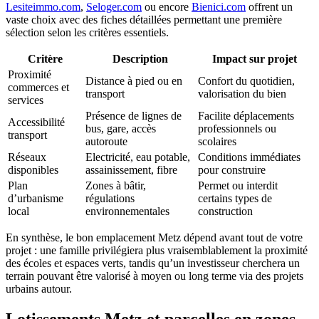
Lesiteimmo.com
,
Seloger.com
ou encore
Bienici.com
offrent un
vaste choix avec des fiches détaillées permettant une première
sélection selon les critères essentiels.
Critère
Description
Impact sur projet
Proximité
Distance à pied ou en
Confort du quotidien,
commerces et
transport
valorisation du bien
services
Présence de lignes de
Facilite déplacements
Accessibilité
bus, gare, accès
professionnels ou
transport
autoroute
scolaires
Réseaux
Electricité, eau potable,
Conditions immédiates
disponibles
assainissement, fibre
pour construire
Plan
Zones à bâtir,
Permet ou interdit
d’urbanisme
régulations
certains types de
local
environnementales
construction
En synthèse, le bon emplacement Metz dépend avant tout de votre
projet : une famille privilégiera plus vraisemblablement la proximité
des écoles et espaces verts, tandis qu’un investisseur cherchera un
terrain pouvant être valorisé à moyen ou long terme via des projets
urbains autour.
Lotissements Metz et parcelles en zones