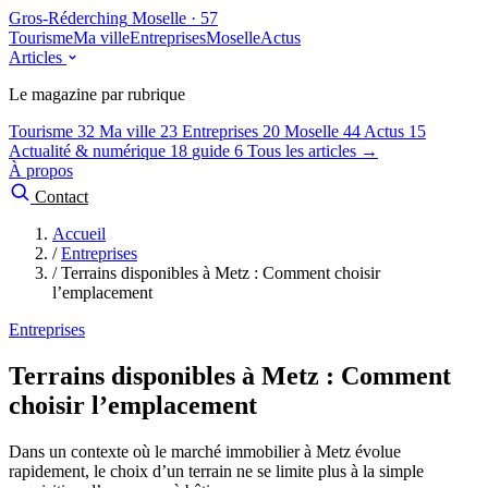
Gros-Réderching
Moselle · 57
Tourisme
Ma ville
Entreprises
Moselle
Actus
Articles
Le magazine par rubrique
Tourisme
32
Ma ville
23
Entreprises
20
Moselle
44
Actus
15
Actualité & numérique
18
guide
6
Tous les articles →
À propos
Contact
Accueil
/
Entreprises
/
Terrains disponibles à Metz : Comment choisir
l’emplacement
Entreprises
Terrains disponibles à Metz : Comment
choisir l’emplacement
Dans un contexte où le marché immobilier à Metz évolue
rapidement, le choix d’un terrain ne se limite plus à la simple