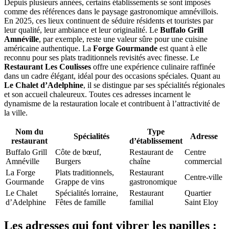
Depuis plusieurs années, certains établissements se sont imposés
comme des références dans le paysage gastronomique amnévillois.
En 2025, ces lieux continuent de séduire résidents et touristes par
leur qualité, leur ambiance et leur originalité. Le
Buffalo Grill
Amnéville
, par exemple, reste une valeur sûre pour une cuisine
américaine authentique. La
Forge Gourmande
est quant à elle
reconnu pour ses plats traditionnels revisités avec finesse. Le
Restaurant Les Coulisses
offre une expérience culinaire raffinée
dans un cadre élégant, idéal pour des occasions spéciales. Quant au
Le Chalet d’Adelphine
, il se distingue par ses spécialités régionales
et son accueil chaleureux. Toutes ces adresses incarnent le
dynamisme de la restauration locale et contribuent à l’attractivité de
la ville.
Nom du
Type
Spécialités
Adresse
restaurant
d’établissement
Buffalo Grill
Côte de bœuf,
Restaurant de
Centre
Amnéville
Burgers
chaîne
commercial
La Forge
Plats traditionnels,
Restaurant
Centre-ville
Gourmande
Grappe de vins
gastronomique
Le Chalet
Spécialités lorraine,
Restaurant
Quartier
d’Adelphine
Fêtes de famille
familial
Saint Eloy
Les adresses qui font vibrer les papilles :