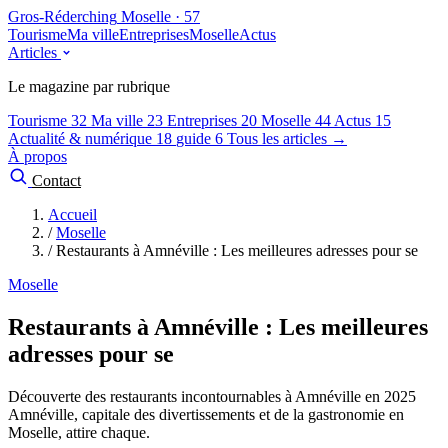
Gros-Réderching
Moselle · 57
Tourisme
Ma ville
Entreprises
Moselle
Actus
Articles
Le magazine par rubrique
Tourisme
32
Ma ville
23
Entreprises
20
Moselle
44
Actus
15
Actualité & numérique
18
guide
6
Tous les articles →
À propos
Contact
Accueil
/
Moselle
/
Restaurants à Amnéville : Les meilleures adresses pour se
Moselle
Restaurants à Amnéville : Les meilleures
adresses pour se
Découverte des restaurants incontournables à Amnéville en 2025
Amnéville, capitale des divertissements et de la gastronomie en
Moselle, attire chaque.