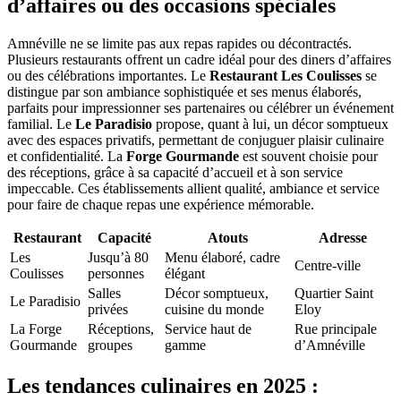
d’affaires ou des occasions spéciales
Amnéville ne se limite pas aux repas rapides ou décontractés.
Plusieurs restaurants offrent un cadre idéal pour des diners d’affaires
ou des célébrations importantes. Le
Restaurant Les Coulisses
se
distingue par son ambiance sophistiquée et ses menus élaborés,
parfaits pour impressionner ses partenaires ou célébrer un événement
familial. Le
Le Paradisio
propose, quant à lui, un décor somptueux
avec des espaces privatifs, permettant de conjuguer plaisir culinaire
et confidentialité. La
Forge Gourmande
est souvent choisie pour
des réceptions, grâce à sa capacité d’accueil et à son service
impeccable. Ces établissements allient qualité, ambiance et service
pour faire de chaque repas une expérience mémorable.
Restaurant
Capacité
Atouts
Adresse
Les
Jusqu’à 80
Menu élaboré, cadre
Centre-ville
Coulisses
personnes
élégant
Salles
Décor somptueux,
Quartier Saint
Le Paradisio
privées
cuisine du monde
Eloy
La Forge
Réceptions,
Service haut de
Rue principale
Gourmande
groupes
gamme
d’Amnéville
Les tendances culinaires en 2025 :