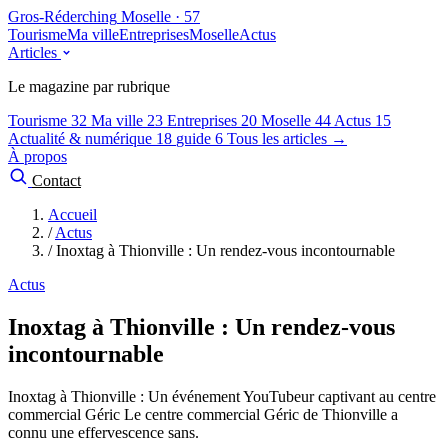
Gros-Réderching
Moselle · 57
Tourisme
Ma ville
Entreprises
Moselle
Actus
Articles
Le magazine par rubrique
Tourisme
32
Ma ville
23
Entreprises
20
Moselle
44
Actus
15
Actualité & numérique
18
guide
6
Tous les articles →
À propos
Contact
Accueil
/
Actus
/
Inoxtag à Thionville : Un rendez-vous incontournable
Actus
Inoxtag à Thionville : Un rendez-vous
incontournable
Inoxtag à Thionville : Un événement YouTubeur captivant au centre
commercial Géric Le centre commercial Géric de Thionville a
connu une effervescence sans.