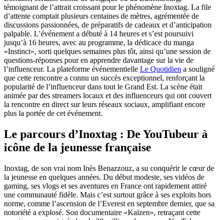
témoignant de l’attrait croissant pour le phénomène Inoxtag. La file
d’attente comptait plusieurs centaines de mètres, agrémentée de
discussions passionnées, de préparatifs de cadeaux et d’anticipation
palpable. L’événement a débuté à 14 heures et s’est poursuivi
jusqu’à 16 heures, avec au programme, la dédicace du manga
«Instinct», sorti quelques semaines plus tôt, ainsi qu’une session de
questions-réponses pour en apprendre davantage sur la vie de
l’influenceur. La plateforme événementielle
Le Quotidien
a souligné
que cette rencontre a connu un succès exceptionnel, renforçant la
popularité de l’influenceur dans tout le Grand Est. La scène était
animée par des streamers locaux et des influenceurs qui ont couvert
la rencontre en direct sur leurs réseaux sociaux, amplifiant encore
plus la portée de cet événement.
Le parcours d’Inoxtag : De YouTubeur à
icône de la jeunesse française
Inoxtag, de son vrai nom Inès Benazzouz, a su conquérir le cœur de
la jeunesse en quelques années. Du début modeste, ses vidéos de
gaming, ses vlogs et ses aventures en France ont rapidement attiré
une communauté fidèle. Mais c’est surtout grâce à ses exploits hors
norme, comme l’ascension de l’Everest en septembre dernier, que sa
notoriété a explosé. Son documentaire «Kaïzen», retraçant cette