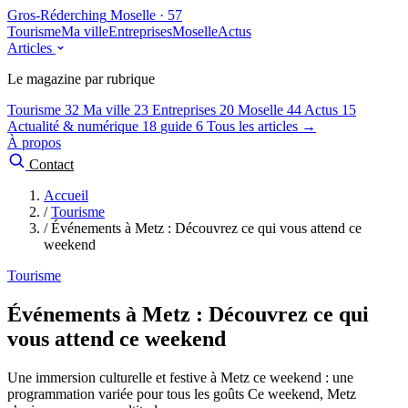
Gros-Réderching
Moselle · 57
Tourisme
Ma ville
Entreprises
Moselle
Actus
Articles
Le magazine par rubrique
Tourisme
32
Ma ville
23
Entreprises
20
Moselle
44
Actus
15
Actualité & numérique
18
guide
6
Tous les articles →
À propos
Contact
Accueil
/
Tourisme
/
Événements à Metz : Découvrez ce qui vous attend ce
weekend
Tourisme
Événements à Metz : Découvrez ce qui
vous attend ce weekend
Une immersion culturelle et festive à Metz ce weekend : une
programmation variée pour tous les goûts Ce weekend, Metz