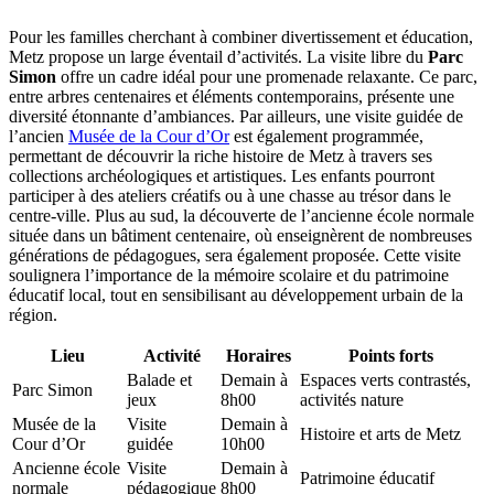
Pour les familles cherchant à combiner divertissement et éducation,
Metz propose un large éventail d’activités. La visite libre du
Parc
Simon
offre un cadre idéal pour une promenade relaxante. Ce parc,
entre arbres centenaires et éléments contemporains, présente une
diversité étonnante d’ambiances. Par ailleurs, une visite guidée de
l’ancien
Musée de la Cour d’Or
est également programmée,
permettant de découvrir la riche histoire de Metz à travers ses
collections archéologiques et artistiques. Les enfants pourront
participer à des ateliers créatifs ou à une chasse au trésor dans le
centre-ville. Plus au sud, la découverte de l’ancienne école normale
située dans un bâtiment centenaire, où enseignèrent de nombreuses
générations de pédagogues, sera également proposée. Cette visite
soulignera l’importance de la mémoire scolaire et du patrimoine
éducatif local, tout en sensibilisant au développement urbain de la
région.
Lieu
Activité
Horaires
Points forts
Balade et
Demain à
Espaces verts contrastés,
Parc Simon
jeux
8h00
activités nature
Musée de la
Visite
Demain à
Histoire et arts de Metz
Cour d’Or
guidée
10h00
Ancienne école
Visite
Demain à
Patrimoine éducatif
normale
pédagogique
8h00