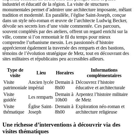
industriel et éducatif de la région. La visite de structures
monumentales permet d’admirer une architecture imposante, mêlant
tradition et modernité. En parallèle, l’église Saint-Joseph, conçue
dans un style néo-roman et œuvre de l’architecte Ludwig Becker,
dévoile ses secrets lors d’une visite commentée. Ces parcours,
souvent complétés par des ateliers, offrent un regard enrichi sur la
ville, comme si l’on remontait le fil du temps pour mieux
comprendre l’urbanisme messin. Les passionnés d’histoire
apprécieront également la traversée des remparts et des bastions,
témoins de l’évolution stratégique de Metz, tout en découvrant des
sites militaires et républicains peu accessibles ailleurs.
Type de
Informations
Lieu
Horaires
visite
complémentaires
Visite
Ancien lycée
Demain à
Découvrez l’histoire
patrimoniale
impérial
8h00
éducative et architecturale
Visite
Demain à
Arpentez l’histoire militaire
Les remparts
guidée
10h00
de Metz
Visite
Église Saint-
Demain à
Exploration néo-roman et
thématique
Joseph
8h00
architecture religieuse
Une richesse d’interventions à découvrir via des
visites thématiques