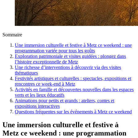
Sommaire
Une immersion culturelle et festive à Metz ce weekend : une
programmation variée pour tous les goûts
Exploration patrimoniale et visites guidées : plongez dans
l’histoire exceptionnelle de Metz
Une richesse d’interventions à découvrir via des visites
thématiques
Festivités artistiques et culturelles : spectacles, expositions et
rencontres ce week-end à Metz
Activités en famille et découvertes nouvelles dans les espaces
verts et les lieux éducatifs
Animations pour petits et grands : ateliers, contes et
expositions interactives
Questions fréquentes sur les événements à Metz ce weekend
Une immersion culturelle et festive à
Metz ce weekend : une programmation