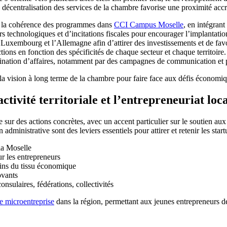
écentralisation des services de la chambre favorise une proximité accr
et la cohérence des programmes dans
CCI Campus Moselle
, en intégran
rs technologiques et d’incitations fiscales pour encourager l’implantatio
e Luxembourg et l’Allemagne afin d’attirer des investissements et de favor
tions en fonction des spécificités de chaque secteur et chaque territoire.
ation d’affaires, notamment par des campagnes de communication et pa
t la vision à long terme de la chambre pour faire face aux défis économi
tivité territoriale et l’entrepreneuriat loc
ur des actions concrètes, avec un accent particulier sur le soutien aux 
administrative sont des leviers essentiels pour attirer et retenir les start
la Moselle
r les entrepreneurs
ins du tissu économique
ovants
nsulaires, fédérations, collectivités
ne microentreprise
dans la région, permettant aux jeunes entrepreneurs de 