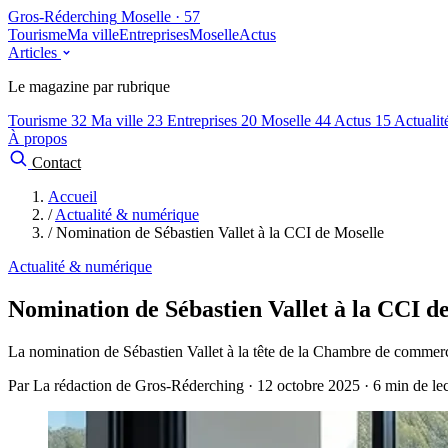
Gros-Réderching
Moselle · 57
Tourisme
Ma ville
Entreprises
Moselle
Actus
Articles
Le magazine par rubrique
Tourisme
32
Ma ville
23
Entreprises
20
Moselle
44
Actus
15
Actuali
À propos
Contact
Accueil
/
Actualité & numérique
/
Nomination de Sébastien Vallet à la CCI de Moselle
Actualité & numérique
Nomination de Sébastien Vallet à la CCI d
La nomination de Sébastien Vallet à la tête de la Chambre de commerc
Par La rédaction de Gros-Réderching · 12 octobre 2025 · 6 min de le