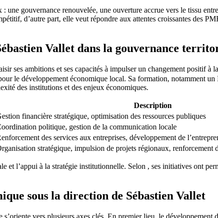
 : une gouvernance renouvelée, une ouverture accrue vers le tissu entrep
ompétitif, d’autre part, elle veut répondre aux attentes croissantes de
ébastien Vallet dans la gouvernance territo
saisir ses ambitions et ses capacités à impulser un changement positif 
ants pour le développement économique local. Sa formation, notamment un 
lexité des institutions et des enjeux économiques.
Description
estion financière stratégique, optimisation des ressources publiques
oordination politique, gestion de la communication locale
enforcement des services aux entreprises, développement de l’entrepren
rganisation stratégique, impulsion de projets régionaux, renforcement de
 et l’appui à la stratégie institutionnelle. Selon , ses initiatives ont p
mique sous la direction de Sébastien Vallet
’oriente vers plusieurs axes clés. En premier lieu, le développement de 