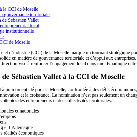
 à la CCI de Moselle
a gouvernance territoriale
n de Sébastien Vallet
’entrepreneuriat local
ie institutionnelle
le
a CCI de Moselle
e et d’industrie (CCI) de la Moselle marque un tournant stratégique po
ide en matière de gouvernance territoriale et d’appui aux entreprises. Da
 direction vise à renforcer l’engagement local dans une dynamique entr
de Sébastien Vallet à la CCI de Moselle
à un moment clé pour la Moselle, confrontée à des défis économiques, s
ovation et la croissance. La nomination n’est pas seulement un changeme
ttentes des entrepreneurs et des collectivités territoriales.
ionales et nationales
d’emplois
éens
rg et l’Allemagne
es réalités économiques