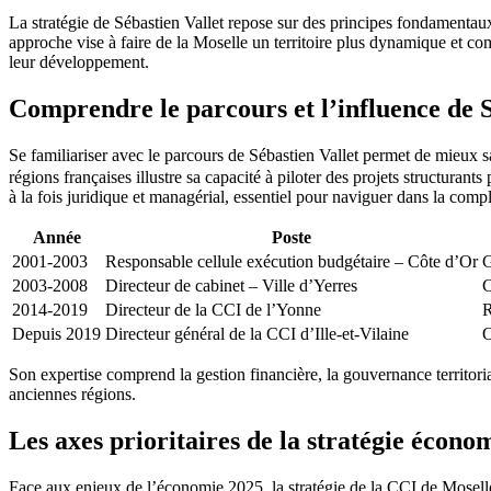
La stratégie de Sébastien Vallet repose sur des principes fondamentaux
approche vise à faire de la Moselle un territoire plus dynamique et c
leur développement.
Comprendre le parcours et l’influence de S
Se familiariser avec le parcours de Sébastien Vallet permet de mieux 
régions françaises illustre sa capacité à piloter des projets structur
à la fois juridique et managérial, essentiel pour naviguer dans la comp
Année
Poste
2001-2003
Responsable cellule exécution budgétaire – Côte d’Or
G
2003-2008
Directeur de cabinet – Ville d’Yerres
C
2014-2019
Directeur de la CCI de l’Yonne
R
Depuis 2019
Directeur général de la CCI d’Ille-et-Vilaine
O
Son expertise comprend la gestion financière, la gouvernance territoriale
anciennes régions.
Les axes prioritaires de la stratégie écono
Face aux enjeux de l’économie 2025, la stratégie de la CCI de Moselle s