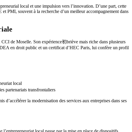
reneurial local et une impulsion vers l’innovation. D’une part, cette
s PME et PMI, souvent à la recherche d’un meilleur accompagnement dans
riale
à la CCI de Moselle. Son expérience初briève mais riche dans plusieurs
DEA en droit public et un certificat d’HEC Paris, lui confère un profil
euriat local
s partenariats transfrontaliers
ermis d’accélérer la modernisation des services aux entreprises dans ses
l’entrepreneuriat local passe par la mise en place de dispositifs