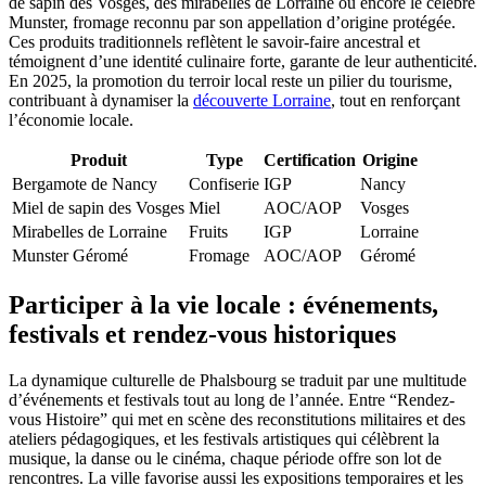
de sapin des Vosges, des mirabelles de Lorraine ou encore le célèbre
Munster, fromage reconnu par son appellation d’origine protégée.
Ces produits traditionnels reflètent le savoir-faire ancestral et
témoignent d’une identité culinaire forte, garante de leur authenticité.
En 2025, la promotion du terroir local reste un pilier du tourisme,
contribuant à dynamiser la
découverte Lorraine
, tout en renforçant
l’économie locale.
Produit
Type
Certification
Origine
Bergamote de Nancy
Confiserie
IGP
Nancy
Miel de sapin des Vosges
Miel
AOC/AOP
Vosges
Mirabelles de Lorraine
Fruits
IGP
Lorraine
Munster Géromé
Fromage
AOC/AOP
Géromé
Participer à la vie locale : événements,
festivals et rendez-vous historiques
La dynamique culturelle de Phalsbourg se traduit par une multitude
d’événements et festivals tout au long de l’année. Entre “Rendez-
vous Histoire” qui met en scène des reconstitutions militaires et des
ateliers pédagogiques, et les festivals artistiques qui célèbrent la
musique, la danse ou le cinéma, chaque période offre son lot de
rencontres. La ville favorise aussi les expositions temporaires et les