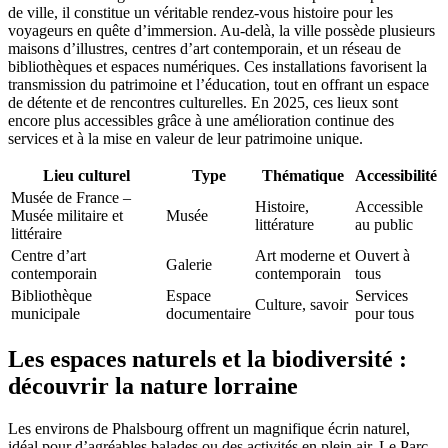
de ville, il constitue un véritable rendez-vous histoire pour les
voyageurs en quête d’immersion. Au-delà, la ville possède plusieurs
maisons d’illustres, centres d’art contemporain, et un réseau de
bibliothèques et espaces numériques. Ces installations favorisent la
transmission du patrimoine et l’éducation, tout en offrant un espace
de détente et de rencontres culturelles. En 2025, ces lieux sont
encore plus accessibles grâce à une amélioration continue des
services et à la mise en valeur de leur patrimoine unique.
Lieu culturel
Type
Thématique
Accessibilité
Musée de France –
Histoire,
Accessible
Musée militaire et
Musée
littérature
au public
littéraire
Centre d’art
Art moderne et
Ouvert à
Galerie
contemporain
contemporain
tous
Bibliothèque
Espace
Services
Culture, savoir
municipale
documentaire
pour tous
Les espaces naturels et la biodiversité :
découvrir la nature lorraine
Les environs de Phalsbourg offrent un magnifique écrin naturel,
idéal pour d’agréables balades ou des activités en plein air. Le Parc