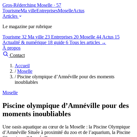
Gros-Réderching
Moselle · 57
Tourisme
Ma ville
Entreprises
Moselle
Actus
Articles
Le magazine par rubrique
Tourisme
32
Ma ville
23
Entreprises
20
Moselle
44
Actus
15
Actualité & numérique
18
guide
6
Tous les articles →
À propos
Contact
Accueil
/
Moselle
/
Piscine olympique d’Amnéville pour des moments
inoubliables
Moselle
Piscine olympique d’Amnéville pour des
moments inoubliables
Une oasis aquatique au cœur de la Moselle : la Piscine Olympique
d’Amnéville Située à proximité du zoo et de l’aquarium, la Piscine