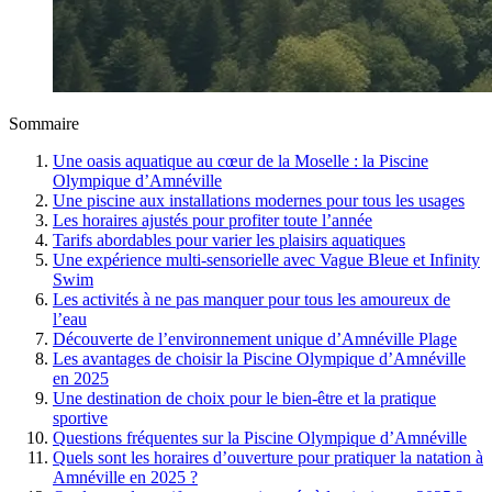
Sommaire
Une oasis aquatique au cœur de la Moselle : la Piscine
Olympique d’Amnéville
Une piscine aux installations modernes pour tous les usages
Les horaires ajustés pour profiter toute l’année
Tarifs abordables pour varier les plaisirs aquatiques
Une expérience multi-sensorielle avec Vague Bleue et Infinity
Swim
Les activités à ne pas manquer pour tous les amoureux de
l’eau
Découverte de l’environnement unique d’Amnéville Plage
Les avantages de choisir la Piscine Olympique d’Amnéville
en 2025
Une destination de choix pour le bien-être et la pratique
sportive
Questions fréquentes sur la Piscine Olympique d’Amnéville
Quels sont les horaires d’ouverture pour pratiquer la natation à
Amnéville en 2025 ?